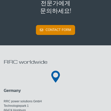
전문가에게
문의하세요!
CONTACT FORM
RRC worldwide
Germany
RRC power solutions GmbH
Technologiepark 1
66424 Homburg