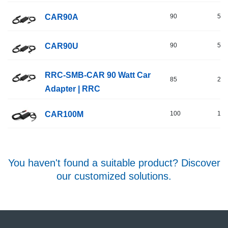
CAR90A
90
5
CAR90U
90
5
RRC-SMB-CAR 90 Watt Car
85
24
Adapter | RRC
CAR100M
100
16
You haven't found a suitable product? Discover
our customized solutions.