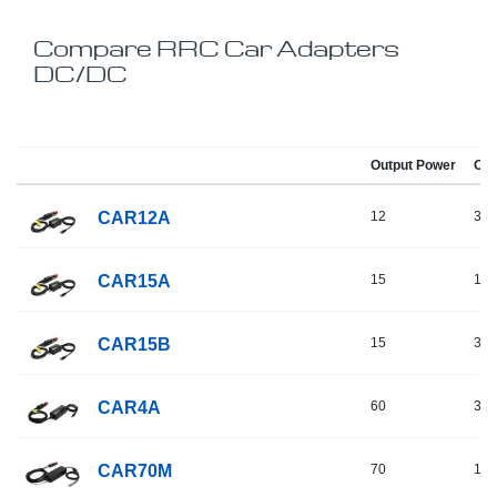
Compare RRC Car Adapters
DC/DC
Output Power
Out
CAR12A
12
3
CAR15A
15
10
CAR15B
15
3
CAR4A
60
3
CAR70M
70
16