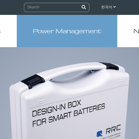
한국어
s
Power Management
N