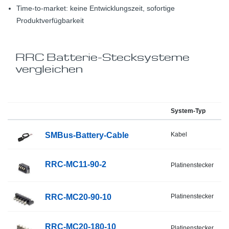
Time-to-market: keine Entwicklungszeit, sofortige
Produktverfügbarkeit
RRC Batterie-Stecksysteme
vergleichen
System-Typ
Ba
R
SMBus-Battery-Cable
Kabel
R
RRC-MC11-90-2
Platinenstecker
R
RRC-MC20-90-10
Platinenstecker
R
RRC-MC20-180-10
Platinenstecker
R