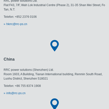
RRC power solutions Ltd.
Flat F43, 7/F, Wah Lok Industrial Centre (Phase 2), 31-35 Shan Mei Street, Fo
Tan, N.T.
Telefon: +852 2376 0106
hkrrc@rrc-ps.cn
China
RRC power solutions (Shenzhen) Ltd.
Room 1603, A Building, Tianan International building, Renmin South Road,
Luohu District, Shenzhen 518021
Telefon: +86 755 8374 1908
info@rrc-ps.cn