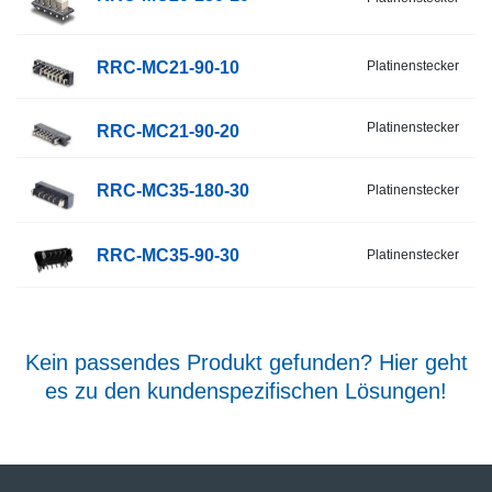
RRC-MC21-90-10
Platinenstecker
R
Platinenstecker
R
RRC-MC21-90-20
RRC-MC35-180-30
Platinenstecker
R
RRC-MC35-90-30
Platinenstecker
R
Kein passendes Produkt gefunden? Hier geht
es zu den kundenspezifischen Lösungen!