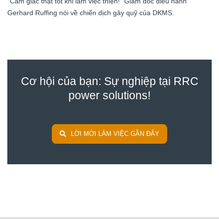
"Cảm giác thật tốt khi làm việc thiện!" Giám đốc điều hành
Gerhard Ruffing nói về chiến dịch gây quỹ của DKMS.
Cơ hội của bạn: Sự nghiệp tại RRC
power solutions!
LỜI MỜI LÀM VIỆC GẦN ĐÂY