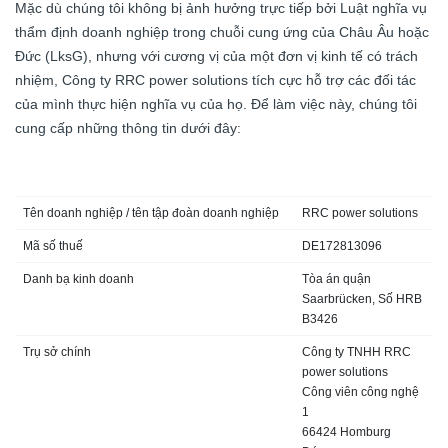
Mặc dù chúng tôi không bị ảnh hưởng trực tiếp bởi Luật nghĩa vụ
thẩm định doanh nghiệp trong chuỗi cung ứng của Châu Âu hoặc
Đức (LksG), nhưng với cương vị của một đơn vị kinh tế có trách
nhiệm, Công ty RRC power solutions tích cực hỗ trợ các đối tác
của mình thực hiện nghĩa vụ của họ. Để làm việc này, chúng tôi
cung cấp những thông tin dưới đây:
Tên doanh nghiệp / tên tập đoàn doanh nghiệp
RRC power solutions
Mã số thuế
DE172813096
Danh bạ kinh doanh
Tòa án quận
Saarbrücken, Số HRB
B3426
Trụ sở chính
Công ty TNHH RRC
power solutions
Công viên công nghệ
1
66424 Homburg