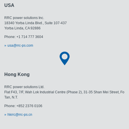
USA
RRC power solutions Inc.
18340 Yorba Linda Blvd., Suite 107-437
​​​​​​​Yorba Linda, CA 92886
Phone: +1 714 777 3604
usa@rrc-ps.com
Hong Kong
RRC power solutions Ltd.
Flat F43, 7/F, Wah Lok Industrial Centre (Phase 2), 31-35 Shan Mei Street, Fo
Tan, N.T.
Phone: +852 2376 0106
hkrrc@rrc-ps.cn