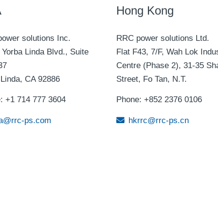
A
Hong Kong
ower solutions Inc.
RRC power solutions Ltd.
Yorba Linda Blvd., Suite
Flat F43, 7/F, Wah Lok Indus
37
Centre (Phase 2), 31-35 Sh
 Linda, CA 92886
Street, Fo Tan, N.T.
: +1 714 777 3604
Phone: +852 2376 0106
a@rrc-ps.com
hkrrc@rrc-ps.cn