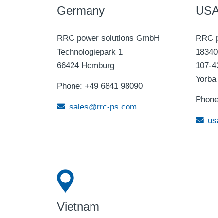
Germany
US
RRC power solutions GmbH
RRC p
Technologiepark 1
18340 
66424 Homburg
107-4
Yorba
Phone: +49 6841 98090
Phone
sales@rrc-ps.com
us
Vietnam