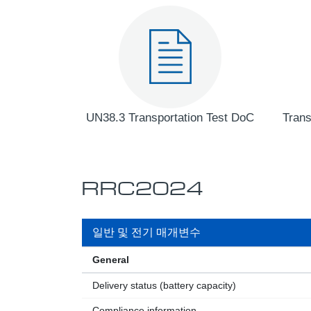
UN38.3 Transportation Test DoC
Trans
RRC2024
일반 및 전기 매개변수
General
Delivery status (battery capacity)
Compliance information