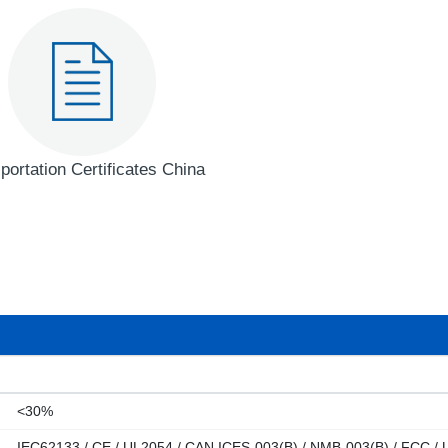
portation Certificates China
<30%
IEC62133 / CE / UL2054 / CAN ICES-003(B) / NMB-003(B) / FCC / 