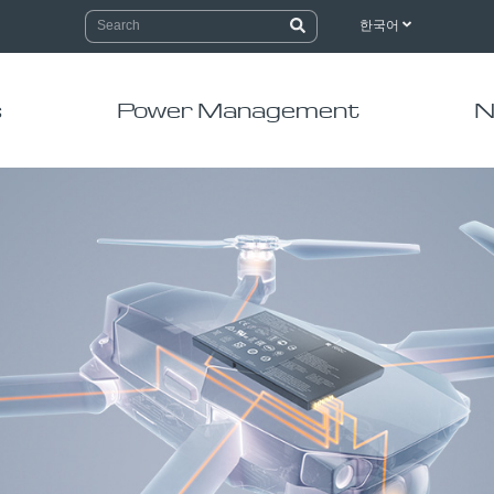
한국어
s
Power Management
N