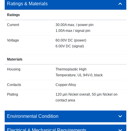
Ratings & Materials
Ratings
Current
30.00A max. / power pin
1.00A max / signal pin
Voltage
60.00V DC (power)
6.00V DC (signal)
Materials
Housing
Thermoplastic High
Temperature, UL 94V-0, black
Contacts
Copper Alloy
Plating
120 µin Nickel overall, 50 µin Nickel on
contact area
Environmental Condition
Electrical & Mechanical Requirements