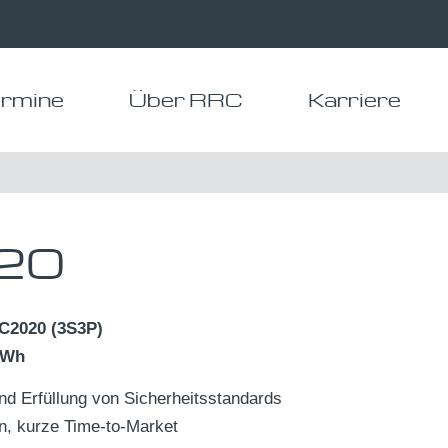
rmine
Über RRC
Karriere
20
C2020 (3S3P)
60Wh
d Erfüllung von Sicherheitsstandards
n, kurze Time-to-Market