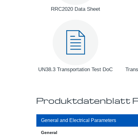
RRC2020 Data Sheet
UN38.3 Transportation Test DoC
Trans
Produktdatenblat
General and Electrical Parameters
General