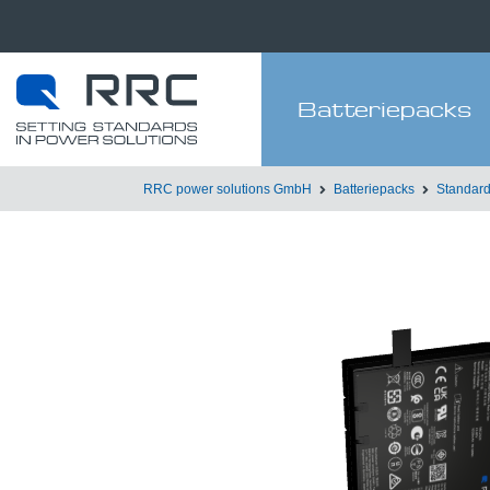
Batteriepacks
RRC power solutions GmbH
Batteriepacks
Standard