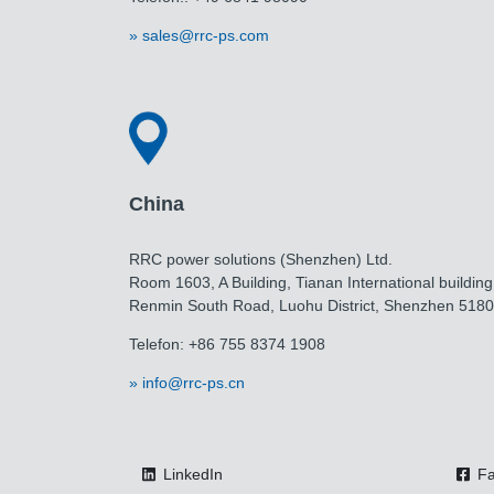
sales@rrc-ps.com
China
RRC power solutions (Shenzhen) Ltd.
Room 1603, A Building, Tianan International building
Renmin South Road, Luohu District, Shenzhen 518
Telefon: +86 755 8374 1908
info@rrc-ps.cn
LinkedIn
Fa