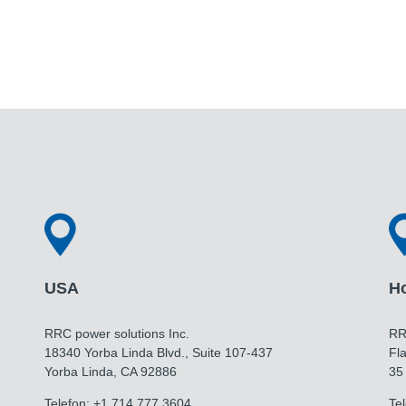
USA
H
RRC power solutions Inc.
RR
18340 Yorba Linda Blvd., Suite 107-437
Fla
Yorba Linda, CA 92886
35
Telefon: +1 714 777 3604
Te