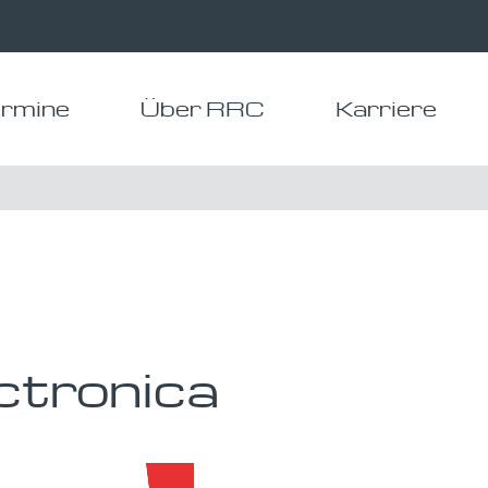
rmine
Über RRC
Karriere
ctronica