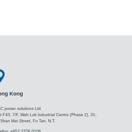
ong Kong
C power solutions Ltd.
t F43, 7/F, Wah Lok Industrial Centre (Phase 2), 31-
 Shan Mei Street, Fo Tan, N.T.
lefon: +852 2376 0106