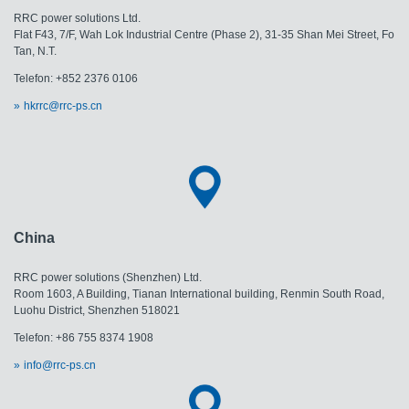
RRC power solutions Ltd.
Flat F43, 7/F, Wah Lok Industrial Centre (Phase 2), 31-35 Shan Mei Street, Fo
Tan, N.T.
Telefon: +852 2376 0106
hkrrc@rrc-ps.cn
China
RRC power solutions (Shenzhen) Ltd.
Room 1603, A Building, Tianan International building, Renmin South Road,
Luohu District, Shenzhen 518021
Telefon: +86 755 8374 1908
info@rrc-ps.cn